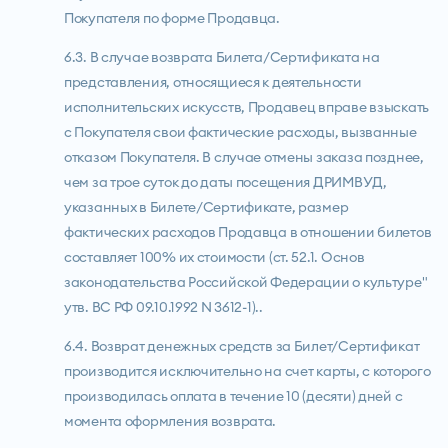
Покупателя по форме Продавца.
Оставит
6.3. В случае возврата Билета/Сертификата на
представления, относящиеся к деятельности
исполнительских искусств, Продавец вправе взыскать
с Покупателя свои фактические расходы, вызванные
Ошибка заполнения
отказом Покупателя. В случае отмены заказа позднее,
Согласие на
обработ
чем за трое суток до даты посещения ДРИМВУД,
и ознакомление с
полит
Ошибка заполнения
указанных в Билете/Сертификате, размер
конфиденциальности
фактических расходов Продавца в отношении билетов
Согласие на
получен
информационных матер
составляет 100% их стоимости (ст. 52.1. Основ
законодательства Российской Федерации о культуре"
утв. ВС РФ 09.10.1992 N 3612-1)..
Отпр
6.4. Возврат денежных средств за Билет/Сертификат
производится исключительно на счет карты, с которого
производилась оплата в течение 10 (десяти) дней с
момента оформления возврата.