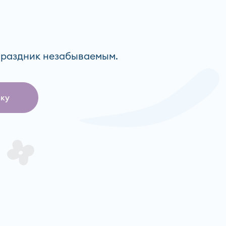
Оставить заявку
раздник незабываемым.
вку
ботку персональных данных
и ознакомление с
политико
чение рассылки рекламно-информационных материало
Отправить