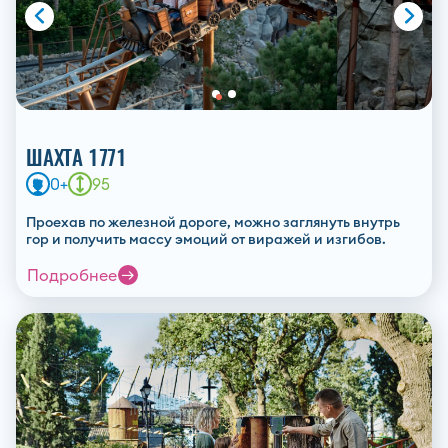
Ошибка заполнения
Согласие на
обработ
и ознакомление с
полит
Ошибка заполнения
конфиденциальности
Согласие на
получен
ШАХТА 1771
информационных матер
0+
95
Проехав по железной дороге, можно заглянуть внутрь
Отпр
гор и получить массу эмоций от виражей и изгибов.
Подробнее