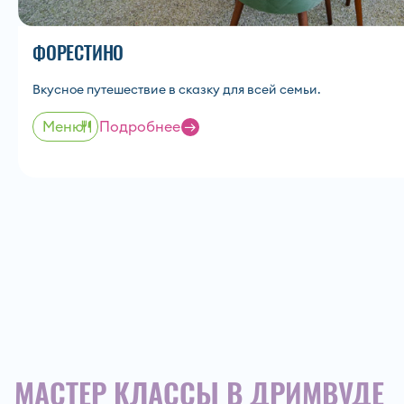
ФОРЕСТИНО
Вкусное путешествие в сказку для всей семьи.
Меню
Подробнее
Оставит
Ошибка заполнения
Согласие на
обработ
и ознакомление с
полит
Ошибка заполнения
конфиденциальности
Согласие на
получен
информационных матер
МАСТЕР КЛАССЫ В ДРИМВУДЕ
Отпр